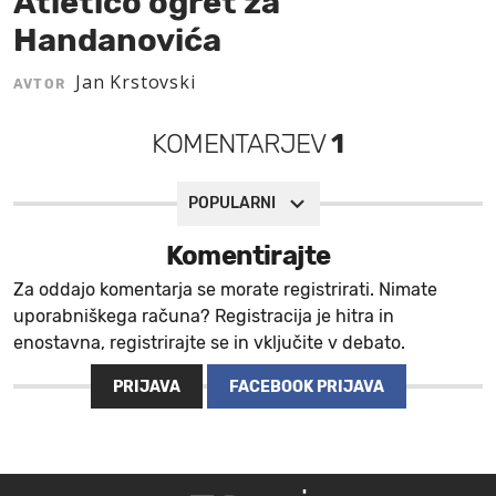
Atlético ogret za
Handanovića
MOJ SANJ
Jan Krstovski
AVTOR
KOMENTARJEV
1
POPULARNI
Komentirajte
Za oddajo komentarja se morate registrirati. Nimate
uporabniškega računa? Registracija je hitra in
enostavna, registrirajte se in vključite v debato.
PRIJAVA
FACEBOOK PRIJAVA