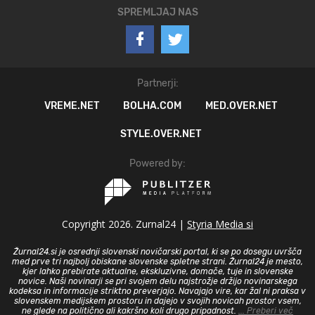
SPREMLJAJ NAS
Partnerji:
VREME.NET
BOLHA.COM
MED.OVER.NET
STYLE.OVER.NET
Powered by:
Copyright 2026. Zurnal24 |
Styria Media si
Žurnal24.si je osrednji slovenski novičarski portal, ki se po dosegu uvršča
med prve tri najbolj obiskane slovenske spletne strani. Žurnal24 je mesto,
kjer lahko prebirate aktualne, ekskluzivne, domače, tuje in slovenske
novice. Naši novinarji se pri svojem delu najstrožje držijo novinarskega
kodeksa in informacije striktno preverjajo. Navajajo vire, kar žal ni praksa v
slovenskem medijskem prostoru in dajejo v svojih novicah prostor vsem,
ne glede na politično ali kakršno koli drugo pripadnost.
... Preberi več