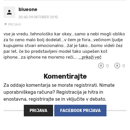
blueone
20:42 09.OKTOBER 2015.
PRIJAVI
vse je vredu..tehnološko kar okey...samo a nebi mogli obliko
za to ceno malo bolj dodelat...v čem je fora...večinom ljudje
kupujemo stvari emocionalno...žal je tako...bomo videli čez
par let, če bo predstavljeni model tako uspešen kot
iphone...za iphone ne moremo reči,
…
...prikaži več
0
0
Komentirajte
Za oddajo komentarja se morate registrirati. Nimate
uporabniškega računa? Registracija je hitra in
enostavna, registrirajte se in vključite v debato.
PRIJAVA
FACEBOOK PRIJAVA