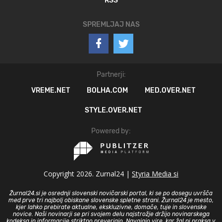
RSS
SPREMLJAJ NAS
Partnerji:
VREME.NET
BOLHA.COM
MED.OVER.NET
STYLE.OVER.NET
Powered by:
Copyright 2026. Zurnal24 |
Styria Media si
Žurnal24.si je osrednji slovenski novičarski portal, ki se po dosegu uvršča
med prve tri najbolj obiskane slovenske spletne strani. Žurnal24 je mesto,
kjer lahko prebirate aktualne, ekskluzivne, domače, tuje in slovenske
novice. Naši novinarji se pri svojem delu najstrožje držijo novinarskega
kodeksa in informacije striktno preverjajo. Navajajo vire, kar žal ni praksa v