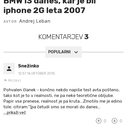
BMW i3 danes, kar je bil
iphone 2G leta 2007
MOJ SANJ
Andrej Leban
AVTOR
KOMENTARJEV
3
POPULARNI
Snežinko
12:57 14.OKTOBER 2015.
PRIJAVI
Pohvalen članek - končno nekdo napiše test avta pošteno,
tako kot je to v realnosti, ne pa neke teoretične obljube.
Papir vse prenese, realnost je pa kruta...Zmotilo me je edino
tole: citiram:"(pa četudi smo se morali do danes
…
...prikaži več
0
0