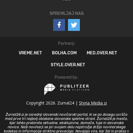
SPREMLJAJ NAS
Partnerji:
VREME.NET
BOLHA.COM
MED.OVER.NET
STYLE.OVER.NET
Powered by:
Copyright 2026. Zurnal24 |
Styria Media si
Žurnal24.si je osrednji slovenski novičarski portal, ki se po dosegu uvršča
med prve tri najbolj obiskane slovenske spletne strani. Žurnal24 je mesto,
kjer lahko prebirate aktualne, ekskluzivne, domače, tuje in slovenske
novice. Naši novinarji se pri svojem delu najstrožje držijo novinarskega
kodeksa in informacije striktno preverjajo. Navajajo vire, kar žal ni praksa v