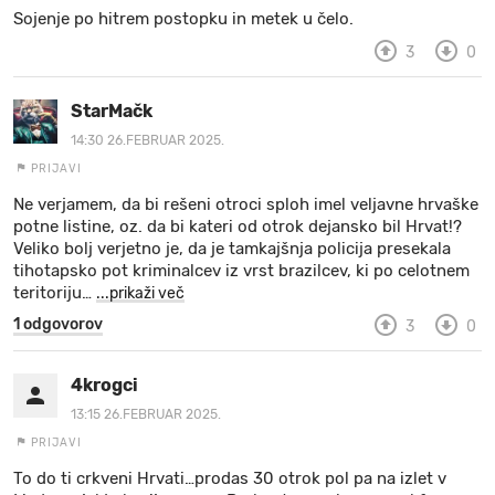
Sojenje po hitrem postopku in metek u čelo.
MOJ SANJ
3
0
StarMačk
14:30 26.FEBRUAR 2025.
PRIJAVI
Ne verjamem, da bi rešeni otroci sploh imel veljavne hrvaške
potne listine, oz. da bi kateri od otrok dejansko bil Hrvat!?
Veliko bolj verjetno je, da je tamkajšnja policija presekala
tihotapsko pot kriminalcev iz vrst brazilcev, ki po celotnem
teritoriju
…
...prikaži več
1 odgovorov
3
0
4krogci
13:15 26.FEBRUAR 2025.
PRIJAVI
To do ti crkveni Hrvati…prodas 30 otrok pol pa na izlet v