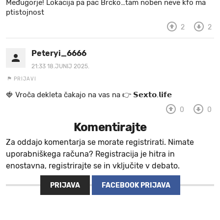
Međugorje! Lokacija pa pac Brcko…tam noben neve kfo ma
ptistojnost
2
2
Peteryi_6666
21:33 18.JUNIJ 2025.
PRIJAVI
🍓 V r o č a d e k l e t a ča k a jo na va s n a 👉 𝗦𝗲𝘅𝘁𝗼.𝗹𝗶𝗳𝗲
0
0
Komentirajte
Za oddajo komentarja se morate registrirati. Nimate
uporabniškega računa? Registracija je hitra in
enostavna, registrirajte se in vključite v debato.
PRIJAVA
FACEBOOK PRIJAVA