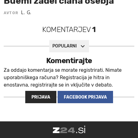
Buemi zadel člana osebja
MOJ SANJ
L. G.
AVTOR
KOMENTARJEV
1
POPULARNI
Komentirajte
Za oddajo komentarja se morate registrirati. Nimate
uporabniškega računa? Registracija je hitra in
enostavna, registrirajte se in vključite v debato.
PRIJAVA
FACEBOOK PRIJAVA