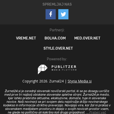
SPREMLJAJ NAS
Partnerji:
VREME.NET
BOLHA.COM
MED.OVER.NET
STYLE.OVER.NET
Powered by:
Copyright 2026. Zurnal24 |
Styria Media si
Žurnal24.si je osrednji slovenski novičarski portal, ki se po dosegu uvršča
med prve tri najbolj obiskane slovenske spletne strani. Žurnal24 je mesto,
kjer lahko prebirate aktualne, ekskluzivne, domače, tuje in slovenske
novice. Naši novinarji se pri svojem delu najstrožje držijo novinarskega
kodeksa in informacije striktno preverjajo. Navajajo vire, kar žal ni praksa v
slovenskem medijskem prostoru in dajejo v svojih novicah prostor vsem,
ne glede na politično ali kakršno koli drugo pripadnost.
... Preberi več