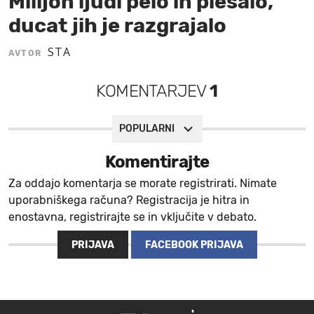
Milijon ljudi pelo in plesalo,
ducat jih je razgrajalo
MOJ SANJ
STA
AVTOR
KOMENTARJEV
1
POPULARNI
Komentirajte
Za oddajo komentarja se morate registrirati. Nimate
uporabniškega računa? Registracija je hitra in
enostavna, registrirajte se in vključite v debato.
PRIJAVA
FACEBOOK PRIJAVA