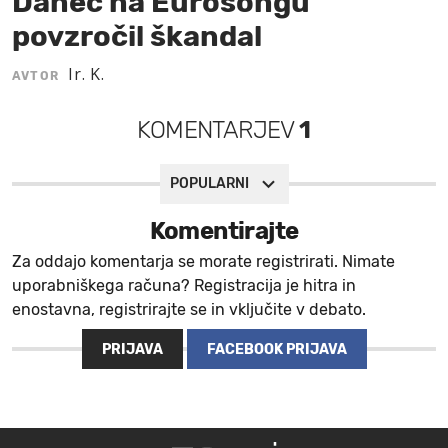
Danec na Eurosongu
povzročil škandal
MOJ SANJ
Ir. K.
AVTOR
KOMENTARJEV
1
POPULARNI
Komentirajte
Za oddajo komentarja se morate registrirati. Nimate
uporabniškega računa? Registracija je hitra in
enostavna, registrirajte se in vključite v debato.
PRIJAVA
FACEBOOK PRIJAVA