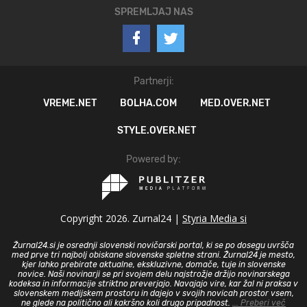
SPREMLJAJ NAS
Partnerji:
VREME.NET
BOLHA.COM
MED.OVER.NET
STYLE.OVER.NET
Powered by:
Copyright 2026. Zurnal24 |
Styria Media si
Žurnal24.si je osrednji slovenski novičarski portal, ki se po dosegu uvršča
med prve tri najbolj obiskane slovenske spletne strani. Žurnal24 je mesto,
kjer lahko prebirate aktualne, ekskluzivne, domače, tuje in slovenske
novice. Naši novinarji se pri svojem delu najstrožje držijo novinarskega
kodeksa in informacije striktno preverjajo. Navajajo vire, kar žal ni praksa v
slovenskem medijskem prostoru in dajejo v svojih novicah prostor vsem,
ne glede na politično ali kakršno koli drugo pripadnost.
... Preberi več