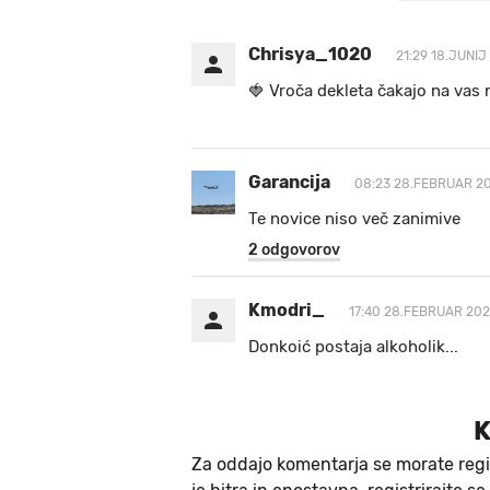
Chrisya_1020
21:29 18.JUNIJ
🍓 V r o č a d e k l e t a ča k a jo na va s n
Garancija
08:23 28.FEBRUAR 20
Te novice niso več zanimive
2 odgovorov
Kmodri_
17:40 28.FEBRUAR 202
Donkoić postaja alkoholik...
K
Za oddajo komentarja se morate regi