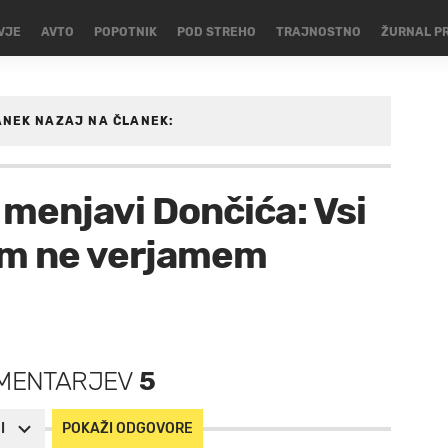
VJE
AVTO
POPOTNIK
POD STREHO
TRAJNOSTNO
ŽURNAL P
ANEK
NAZAJ NA ČLANEK:
SARKA
 menjavi Dončića: Vsi
 jim ne verjamem
MENTARJEV
5
I
POKAŽI ODGOVORE