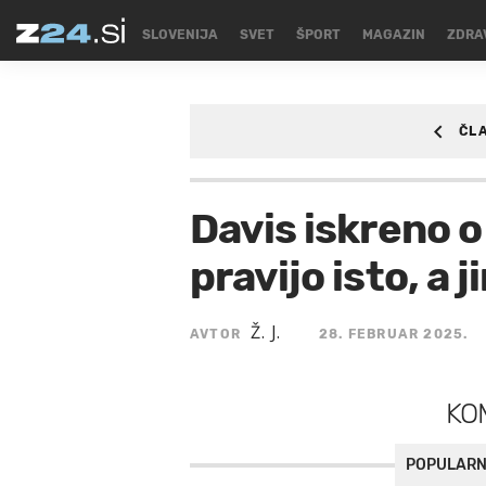
SLOVENIJA
SVET
ŠPORT
MAGAZIN
ZDRA
ČL
ŠPORT
/SPORT/KO
Davis iskreno o
pravijo isto, a
Ž. J.
AVTOR
28. FEBRUAR 2025.
KO
POPULARN