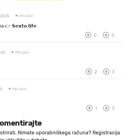
 2025.
PRIJAVI
 a 👉 𝗦𝗲𝘅𝘁𝗼.𝗹𝗶𝗳𝗲
0
0
25.
PRIJAVI
2
3
5.
PRIJAVI
1
3
omentirajte
strirati. Nimate uporabniškega računa? Registracija