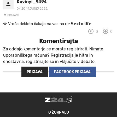
Kevinyi_9494
04:20 19.JUNIJ 2025.
PRIJAVI
🍓 V r o č a d e k l e t a ča k a jo na va s n a 👉 𝗦𝗲𝘅𝘁𝗼.𝗹𝗶𝗳𝗲
0
0
Komentirajte
Za oddajo komentarja se morate registrirati. Nimate
uporabniškega računa? Registracija je hitra in
enostavna, registrirajte se in vključite v debato.
PRIJAVA
FACEBOOK PRIJAVA
O ŽURNALU