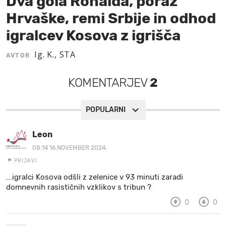
Dva gola Ronalda, poraz
Hrvaške, remi Srbije in odhod
MOJ SANJ
igralcev Kosova z igrišča
Ig. K., STA
AVTOR
KOMENTARJEV
2
POPULARNI
Leon
08:14 16.NOVEMBER 2024.
PRIJAVI
...igralci Kosova odšli z zelenice v 93 minuti zaradi
domnevnih rasističnih vzklikov s tribun ?
0
0