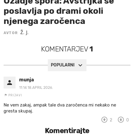
Ozadje spora: Avstrijka se
poslavlja po drami okoli
MOJ SANJ
njenega zaročenca
Ž. J.
AVTOR
KOMENTARJEV
1
POPULARNI
munja
11:14 18.APRIL 2026.
PRIJAVI
Ne vem zakaj, ampak tale dva zaročenca mi nekako ne
gresta skupaj.
2
0
Komentirajte