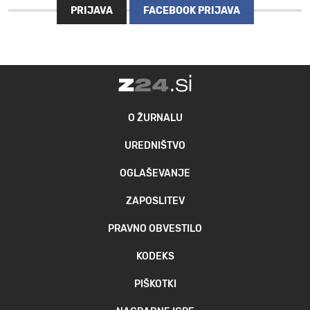
PRIJAVA
FACEBOOK PRIJAVA
MOJ SANJ
O ŽURNALU
UREDNIŠTVO
OGLAŠEVANJE
ZAPOSLITEV
PRAVNO OBVESTILO
KODEKS
PIŠKOTKI