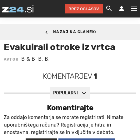
BREZ OGLASOV
GRADIMO &
OLIMPI
EKO 
INTE
T
SLOV
05. FEBRUAR 2015.
NAZAJ NA ČLANEK:
KOMENTARJ
FILM & G
NEPRE
AVTO 
NO
FI
SV
Evakuirali otroke iz vrtca
ČRNA 
KOMB
VARČ
AKT
KO
BI
ŠP
B & B
B. B.
AVTOR
FESTIVAL ZA L
LEPOT
MOTO
NA 
NA
O
MAG
KOMENTARJEV
1
ODNOSI IN
ŽIVLJEN
IZ DR
KOLE
E-
ZDR
POGLEJ
HOROSKOP IN
PRAVNI
ŠOFER
ZIMSK
PRE
AV
POPULARNI
JOO
IN
POPO
POGLEJ
POGLEJ
POGLEJ
Komentirajte
SEM 
POD S
POGLEJ
Za oddajo komentarja se morate registrirati. Nimate
uporabniškega računa? Registracija je hitra in
TRAJN
POGLEJ
enostavna, registrirajte se in vključite v debato.
ŽURNAL P