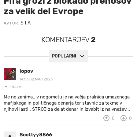
Fifa grozi z blokado prenosov
za velik del Evrope
MOJ SANJ
STA
AVTOR
KOMENTARJEV
2
POPULARNI
lopov
14:53 02.MAJ 2023.
PRIJAVI
Me ne zanima.. v nogometu je največja pralnica umazenega
mafijskega in političnega denarja ter stavnic za tekme v
njihovi lasti.. STROJ za delat denar in izvabit iz naivnežev...
0
0
Scottyy8866