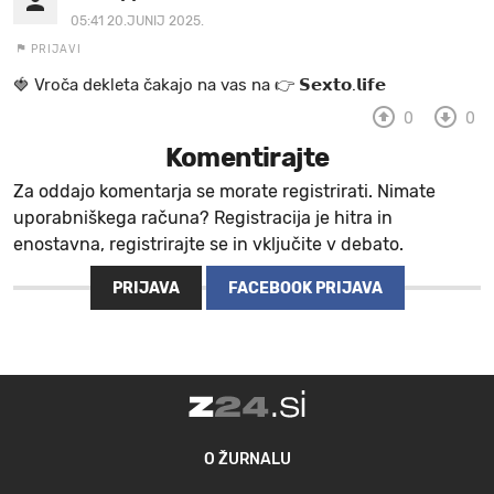
05:41 20.JUNIJ 2025.
PRIJAVI
🍓 V r o č a d e k l e t a ča k a jo na va s n a 👉 𝗦𝗲𝘅𝘁𝗼.𝗹𝗶𝗳𝗲
0
0
Komentirajte
Za oddajo komentarja se morate registrirati. Nimate
uporabniškega računa? Registracija je hitra in
enostavna, registrirajte se in vključite v debato.
PRIJAVA
FACEBOOK PRIJAVA
O ŽURNALU