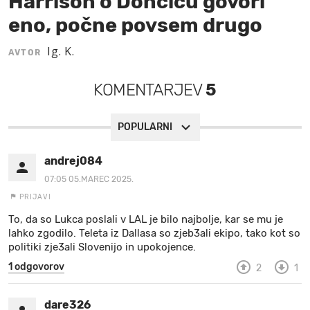
Harrison o Dončiću govori
eno, počne povsem drugo
MOJ SANJ
Ig. K.
AVTOR
KOMENTARJEV
5
POPULARNI
andrej084
07:05 05.MAREC 2025.
PRIJAVI
To, da so Lukca poslali v LAL je bilo najbolje, kar se mu je
lahko zgodilo. Teleta iz Dallasa so zjeb3ali ekipo, tako kot so
politiki zje3ali Slovenijo in upokojence.
1 odgovorov
2
1
dare326