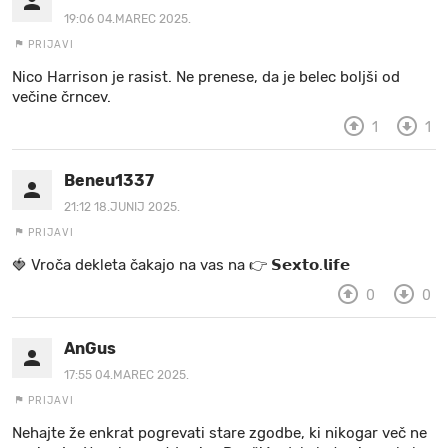
19:06 04.MAREC 2025.
PRIJAVI
Nico Harrison je rasist. Ne prenese, da je belec boljši od
večine črncev.
1
1
Beneu1337
21:12 18.JUNIJ 2025.
PRIJAVI
🍓 V r o č a d e k l e t a ča k a jo na va s n a 👉 𝗦𝗲𝘅𝘁𝗼.𝗹𝗶𝗳𝗲
0
0
AnGus
17:55 04.MAREC 2025.
PRIJAVI
Nehajte že enkrat pogrevati stare zgodbe, ki nikogar več ne