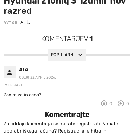
Hyundai z ioniq 3 'izumil' nov
razred
MOJ SANJ
A. L.
AVTOR
KOMENTARJEV
1
POPULARNI
ATA
08:38 22.APRIL 2026.
PRIJAVI
Zanimivo in cena?
0
0
Komentirajte
Za oddajo komentarja se morate registrirati. Nimate
uporabniškega računa? Registracija je hitra in