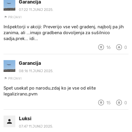
Garancija
07:22 11.JUNIJ 2025.
PRIJAVI
Inšpektorji v akciji: Preverijo vse več gradenj, najbolj pa jih
zanima, ali ...imajo gradbena dovoljenja za sušilnico
sadja,prek... idi...
16
0
Garancija
08:16 11.JUNIJ 2025.
PRIJAVI
Spet usekat po narodu,zdaj ko je vse od elite
legalizirano,pvm
15
0
Luksi
07:47 11.JUNIJ 2025.