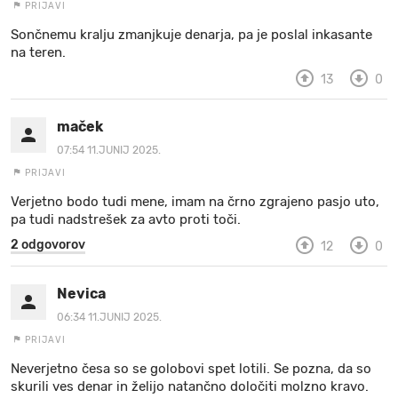
PRIJAVI
Sončnemu kralju zmanjkuje denarja, pa je poslal inkasante
na teren.
13
0
maček
07:54 11.JUNIJ 2025.
PRIJAVI
Verjetno bodo tudi mene, imam na črno zgrajeno pasjo uto,
pa tudi nadstrešek za avto proti toči.
2 odgovorov
12
0
Nevica
06:34 11.JUNIJ 2025.
PRIJAVI
Neverjetno česa so se golobovi spet lotili. Se pozna, da so
skurili ves denar in želijo natančno določiti molzno kravo.