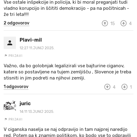
Vse ostale inšpekcije in policija, ki bi moral preganjati tudi
vladno korupcijo in ščititi demokracijo - pa na počitnicah -
že tri leta!!!!
2 odgovorov
15
4
Plavi-mil
12:27 11.JUNIJ 2025.
PRIJAVI
Važno, da bo golobnjak legalizirali vse bajturine ciganov,
katere so postavljene na tujem zemljišču , Slovence je treba
stisniti in jim podreti na njihovi zemlji.
1 odgovorov
4
1
juric
14:11 13.JUNIJ 2025.
PRIJAVI
V ciganska naselja se naj odpravijo in tam najprej naredijo
red. Potem pa k znamim politikom, ko bodo vse to odpravili