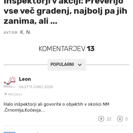
Inšpektorji v akciji: Preverijo
vse več gradenj, najbolj pa jih
MOJ SANJ
zanima, ali ...
K. N.
AVTOR
KOMENTARJEV
13
POPULARNI
Leon
06:27 11.JUNIJ 2025.
PRIJAVI
Halo inšpektorji ali govorite o objektih v okolici NM
,Ćrnomlja,Kočevja....
22
0