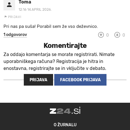
Toma
12:16 14.APRIL 2026.
PRIJAVI
Pri nas pa suša! Porabil sem že vso deževnico.
1 odgovorov
0
0
Komentirajte
Za oddajo komentarja se morate registrirati. Nimate
uporabniškega računa? Registracija je hitra in
enostavna, registrirajte se in vključite v debato.
PRIJAVA
FACEBOOK PRIJAVA
O ŽURNALU