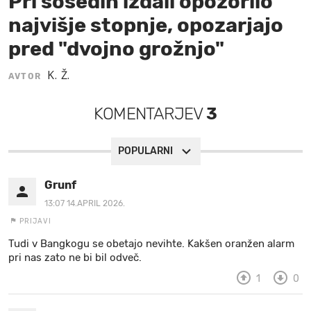
Pri sosedih izdali opozorilo
najvišje stopnje, opozarjajo
MOJ SANJ
pred "dvojno grožnjo"
K. Ž.
AVTOR
KOMENTARJEV
3
POPULARNI
Grunf
13:07 14.APRIL 2026.
PRIJAVI
Tudi v Bangkogu se obetajo nevihte. Kakšen oranžen alarm
pri nas zato ne bi bil odveč.
1
0