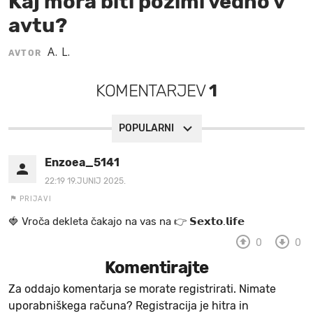
Kaj mora biti pozimi vedno v
avtu?
MOJ SANJ
A. L.
AVTOR
KOMENTARJEV
1
POPULARNI
Enzoea_5141
22:19 19.JUNIJ 2025.
PRIJAVI
🍓 V r o č a d e k l e t a ča k a jo na va s n a 👉 𝗦𝗲𝘅𝘁𝗼.𝗹𝗶𝗳𝗲
0
0
Komentirajte
Za oddajo komentarja se morate registrirati. Nimate
uporabniškega računa? Registracija je hitra in