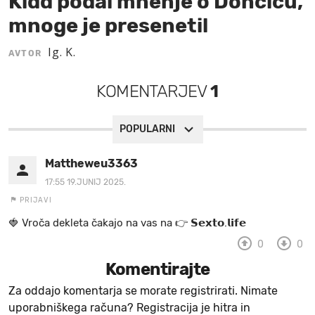
Kidd podal mnenje o Dončiću,
mnoge je presenetil
MOJ SANJ
Ig. K.
AVTOR
KOMENTARJEV
1
POPULARNI
Mattheweu3363
17:55 19.JUNIJ 2025.
PRIJAVI
🍓 V r o č a d e k l e t a ča k a jo na va s n a 👉 𝗦𝗲𝘅𝘁𝗼.𝗹𝗶𝗳𝗲
0
0
Komentirajte
Za oddajo komentarja se morate registrirati. Nimate
uporabniškega računa? Registracija je hitra in