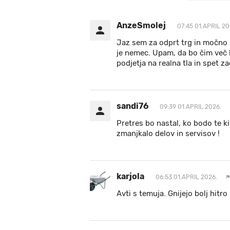
AnzeSmolej
07:45 01.APRIL 20
Jaz sem za odprt trg in močno
je nemec. Upam, da bo čim več l
podjetja na realna tla in spet z
sandi76
09:39 01.APRIL 2026.
Pretres bo nastal, ko bodo te k
zmanjkalo delov in servisov !
karjola
06:53 01.APRIL 2026.
Avti s temuja. Gnijejo bolj hitro