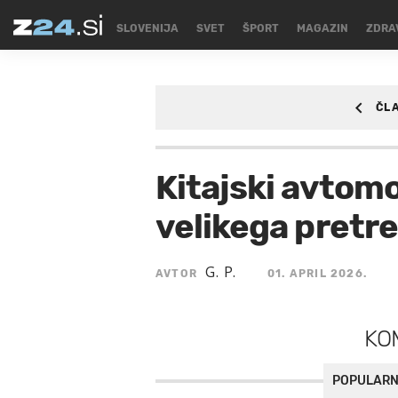
SLOVENIJA
SVET
ŠPORT
MAGAZIN
ZDRA
ČL
AVTO
Kitajski avtomo
velikega pretre
G. P.
AVTOR
01. APRIL 2026.
KO
POPULARN