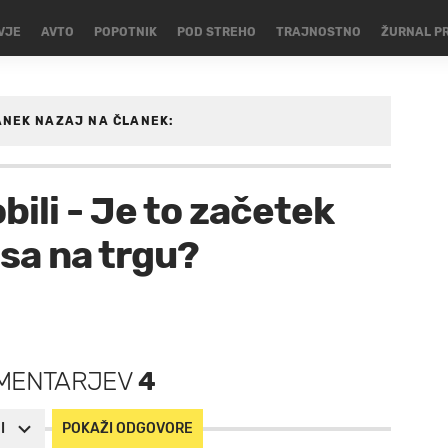
VJE
AVTO
POPOTNIK
POD STREHO
TRAJNOSTNO
ŽURNAL P
ANEK
NAZAJ NA ČLANEK:
bili - Je to začetek
sa na trgu?
MENTARJEV
4
I
POKAŽI ODGOVORE