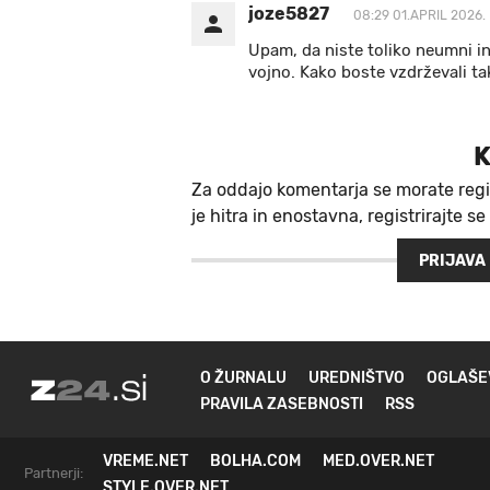
joze5827
08:29 01.APRIL 2026.
Upam, da niste toliko neumni in 
vojno. Kako boste vzdrževali ta
K
Za oddajo komentarja se morate regi
je hitra in enostavna, registrirajte se
PRIJAVA
O ŽURNALU
UREDNIŠTVO
OGLAŠE
PRAVILA ZASEBNOSTI
RSS
VREME.NET
BOLHA.COM
MED.OVER.NET
Partnerji:
STYLE.OVER.NET