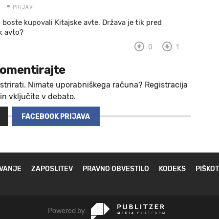
PRIJAVI
boste kupovali Kitajske avte. Država je tik pred
k avto?
0
1
omentirajte
strirati. Nimate uporabniškega računa? Registracija
 in vključite v debato.
FACEBOOK PRIJAVA
VANJE
ZAPOSLITEV
PRAVNO OBVESTILO
KODEKS
PIŠKOT
Powered by: