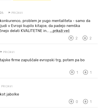
26.
PRIJAVI
 konkurenco, problem je yugo mentaliteta - samo da
judi v Evropi kupilo kitajce, da padejo nemška
ačnejo delati KVALITETNE in
…
...prikaži več
2
2
PRIJAVI
itajske firme zapuščale evropski trg, potem pa bo
1
1
PRIJAVI
 kot jabolke
0
1