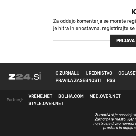
K
Za oddajo komentarja se morate regi
je hitra in enostavna, registrirajte se
PRIJAVA
O ŽURNALU
UREDNIŠTVO
OGLAŠE
PRAVILA ZASEBNOSTI
RSS
VREME.NET
BOLHA.COM
MED.OVER.NET
Partnerji:
STYLE.OVER.NET
Žurnal24.si je osrednji 
Žurnal24 je mesto, kjer 
najstrožje držijo novinar
prostoru in dajejo 