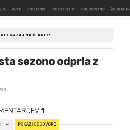
VJE
AVTO
POPOTNIK
POD STREHO
TRAJNOSTNO
ŽURNAL P
ANEK
NAZAJ NA ČLANEK:
GOMET
 sta sezono odprla z
022.
MENTARJEV
1
I
POKAŽI ODGOVORE