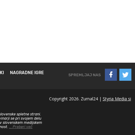
KI
NAGRADNE IGRE
SPREMLJAJ NAS
Copyright 2026. Zurnal24 |
Styria Media si
slovenske spletne strani.
inarji se pri svojem delu
sa v slovenskem medijskem
dnost.
... Preberi več