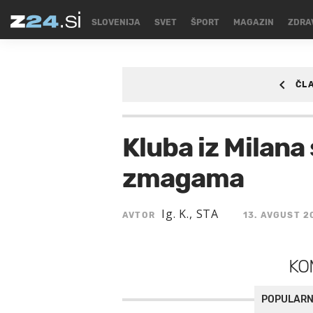
SLOVENIJA
SVET
ŠPORT
MAGAZIN
ZDRA
ČL
ŠPORT
/SPORT/NO
Kluba iz Milana
zmagama
Ig. K., STA
AVTOR
13. AVGUST 2
KO
POPULARN