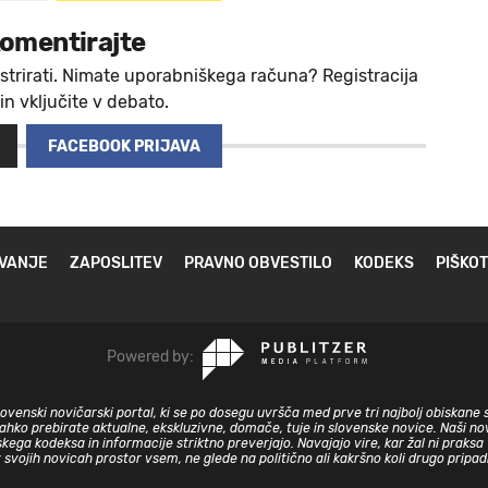
omentirajte
strirati. Nimate uporabniškega računa? Registracija
 in vključite v debato.
FACEBOOK PRIJAVA
VANJE
ZAPOSLITEV
PRAVNO OBVESTILO
KODEKS
PIŠKOT
Powered by:
slovenski novičarski portal, ki se po dosegu uvršča med prve tri najbolj obiskane 
lahko prebirate aktualne, ekskluzivne, domače, tuje in slovenske novice. Naši nov
skega kodeksa in informacije striktno preverjajo. Navajajo vire, kar žal ni prak
v svojih novicah prostor vsem, ne glede na politično ali kakršno koli drugo pripa