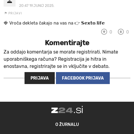
20:47 19.JUNIJ 2025.
PRIJAVI
🍓 V r o č a d e k l e t a ča k a jo na va s n a 👉 𝗦𝗲𝘅𝘁𝗼.𝗹𝗶𝗳𝗲
0
0
Komentirajte
Za oddajo komentarja se morate registrirati. Nimate
uporabniškega računa? Registracija je hitra in
enostavna, registrirajte se in vključite v debato.
PRIJAVA
FACEBOOK PRIJAVA
O ŽURNALU