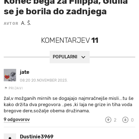
Konec bega za Filippa, Giulia
se je borila do zadnjega
MOJ SANJ
A. Š.
AVTOR
KOMENTARJEV
11
POPULARNI
jate
08:20 20.NOVEMBER 2023.
PRIJAVI
žal,v možganih mirnih se dogajajo najmračnejše misli...tu še
kako držita dva pregovora ..pes ,ki laja ne grize in tiha voda
bregove dere,sožalje obema družinama.
9 odgovorov
2
0
Dustinie3969