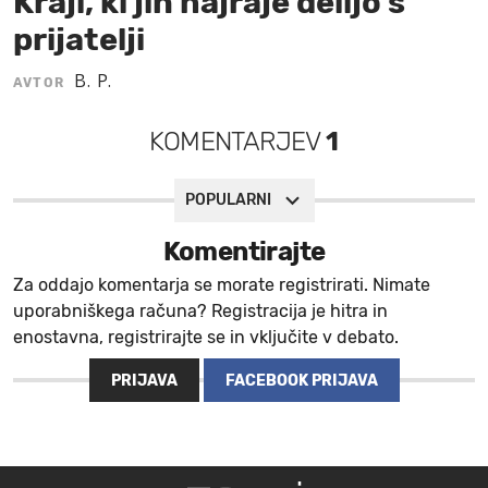
Kraji, ki jih najraje delijo s
prijatelji
MOJ SANJ
B. P.
AVTOR
KOMENTARJEV
1
POPULARNI
Komentirajte
Za oddajo komentarja se morate registrirati. Nimate
uporabniškega računa? Registracija je hitra in
enostavna, registrirajte se in vključite v debato.
PRIJAVA
FACEBOOK PRIJAVA