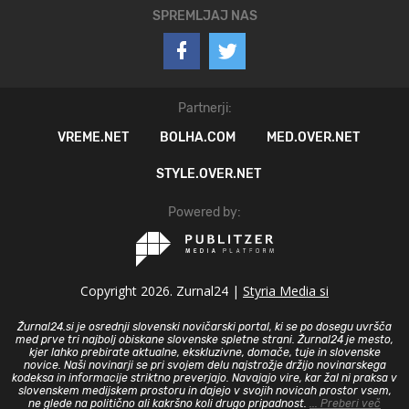
SPREMLJAJ NAS
Partnerji:
VREME.NET
BOLHA.COM
MED.OVER.NET
STYLE.OVER.NET
Powered by:
Copyright 2026. Zurnal24 |
Styria Media si
Žurnal24.si je osrednji slovenski novičarski portal, ki se po dosegu uvršča
med prve tri najbolj obiskane slovenske spletne strani. Žurnal24 je mesto,
kjer lahko prebirate aktualne, ekskluzivne, domače, tuje in slovenske
novice. Naši novinarji se pri svojem delu najstrožje držijo novinarskega
kodeksa in informacije striktno preverjajo. Navajajo vire, kar žal ni praksa v
slovenskem medijskem prostoru in dajejo v svojih novicah prostor vsem,
ne glede na politično ali kakršno koli drugo pripadnost.
... Preberi več