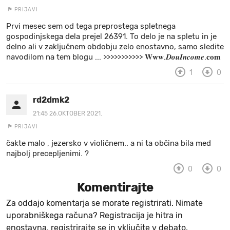
PRIJAVI
MOJ SANJ
Prvi mesec sem od tega preprostega spletnega
gospodinjskega dela prejel 26391. To delo je na spletu in je
delno ali v zaključnem obdobju zelo enostavno, samo sledite
navodilom na tem blogu ... >>>>>>>>>>> 𝐖𝐰𝐰.𝑫𝒐𝒖𝑰𝒏𝒄𝒐𝒎𝒆.𝐜𝐨𝐦
1
0
rd2dmk2
21:45 26.OKTOBER 2021.
PRIJAVI
čakte malo , jezersko v violičnem.. a ni ta občina bila med
najbolj precepljenimi. ?
0
0
Komentirajte
Za oddajo komentarja se morate registrirati. Nimate
uporabniškega računa? Registracija je hitra in
enostavna, registrirajte se in vključite v debato.