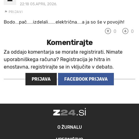
22:18 05.APRIL 2026.
PRIJAVI
Bodo...pač.....izdelali......električna....a ja so še v povojih!
0
0
Komentirajte
Za oddajo komentarja se morate registrirati. Nimate
uporabniškega računa? Registracija je hitra in
enostavna, registrirajte se in vključite v debato.
PRIJAVA
FACEBOOK PRIJAVA
O ŽURNALU