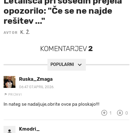
Letališča pri sosedih prejela
opozorilo: "Če se ne najde
MOJ SANJ
rešitev ..."
K. Ž.
AVTOR
KOMENTARJEV
2
POPULARNI
Ruska_Zmaga
06:47 07.APRIL 2026.
PRIJAVI
In nateg se nadaljuje,obrite ovce pa ploskajo!!!
1
0
Kmodri_