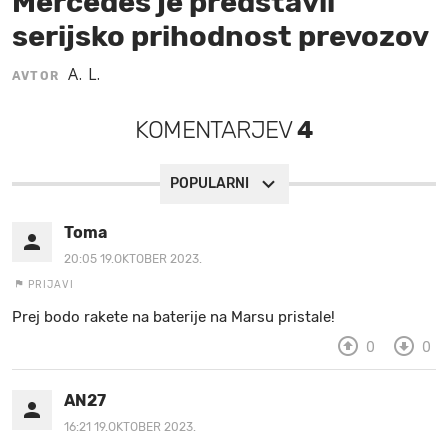
Mercedes je predstavil
serijsko prihodnost prevozov
MOJ SANJ
A. L.
AVTOR
KOMENTARJEV
4
POPULARNI
Toma
20:05 19.OKTOBER 2023.
PRIJAVI
Prej bodo rakete na baterije na Marsu pristale!
0
0
AN27
16:21 19.OKTOBER 2023.