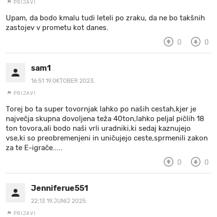
PRIJAVI
Upam, da bodo kmalu tudi leteli po zraku, da ne bo takšnih
zastojev v prometu kot danes.
0
0
sam1
16:51 19.OKTOBER 2023.
PRIJAVI
Torej bo ta super tovornjak lahko po naših cestah,kjer je
največja skupna dovoljena teža 40ton,lahko peljal pičlih 18
ton tovora,ali bodo naši vrli uradniki,ki sedaj kaznujejo
vse,ki so preobremenjeni in uničujejo ceste,sprmenili zakon
za te E-igrače.....
0
0
Jenniferue551
22:13 19.JUNIJ 2025.
PRIJAVI