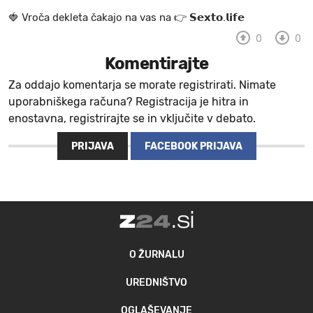
🍓 V r o č a d e k l e t a ča k a jo na va s n a 👉 𝗦𝗲𝘅𝘁𝗼.𝗹𝗶𝗳𝗲
0
0
Komentirajte
Za oddajo komentarja se morate registrirati. Nimate
uporabniškega računa? Registracija je hitra in
enostavna, registrirajte se in vključite v debato.
PRIJAVA
FACEBOOK PRIJAVA
O ŽURNALU
UREDNIŠTVO
OGLAŠEVANJE