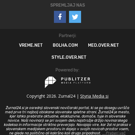
SPREMLJAJ NAS
Partnerji:
VREME.NET
BOLHA.COM
MED.OVER.NET
STYLE.OVER.NET
Powered by:
Copyright 2026. Zurnal24 |
Styria Media si
Žurnal24.si je osrednji slovenski novičarski portal, ki se po dosegu uvršča
med prve tri najbolj obiskane slovenske spletne strani. Žurnal24 je mesto,
kjer lahko prebirate aktualne, ekskluzivne, domače, tuje in slovenske
novice. Naši novinarji se pri svojem delu najstrožje držijo novinarskega
kodeksa in informacije striktno preverjajo. Navajajo vire, kar žal ni praksa v
slovenskem medijskem prostoru in dajejo v svojih novicah prostor vsem,
ne glede na politično ali kakršno koli drugo pripadnost.
... Preberi več