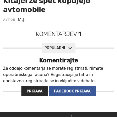
Kitajci že spet kupujejo
avtomobile
MOJ SANJ
M.J.
AVTOR
KOMENTARJEV
1
POPULARNI
Komentirajte
Za oddajo komentarja se morate registrirati. Nimate
uporabniškega računa? Registracija je hitra in
enostavna, registrirajte se in vključite v debato.
PRIJAVA
FACEBOOK PRIJAVA