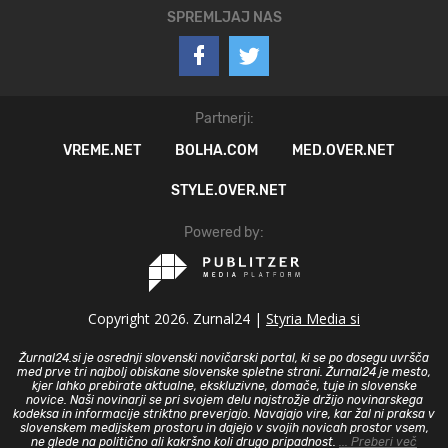
SPREMLJAJ NAS
Partnerji:
VREME.NET
BOLHA.COM
MED.OVER.NET
STYLE.OVER.NET
Powered by:
Copyright 2026. Zurnal24 |
Styria Media si
Žurnal24.si je osrednji slovenski novičarski portal, ki se po dosegu uvršča
med prve tri najbolj obiskane slovenske spletne strani. Žurnal24 je mesto,
kjer lahko prebirate aktualne, ekskluzivne, domače, tuje in slovenske
novice. Naši novinarji se pri svojem delu najstrožje držijo novinarskega
kodeksa in informacije striktno preverjajo. Navajajo vire, kar žal ni praksa v
slovenskem medijskem prostoru in dajejo v svojih novicah prostor vsem,
ne glede na politično ali kakršno koli drugo pripadnost.
... Preberi več