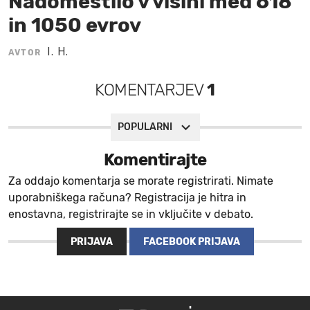
Nadomestilo v višini med 618
in 1050 evrov
MOJ SANJ
I. H.
AVTOR
KOMENTARJEV
1
POPULARNI
Komentirajte
Za oddajo komentarja se morate registrirati. Nimate
uporabniškega računa? Registracija je hitra in
enostavna, registrirajte se in vključite v debato.
PRIJAVA
FACEBOOK PRIJAVA