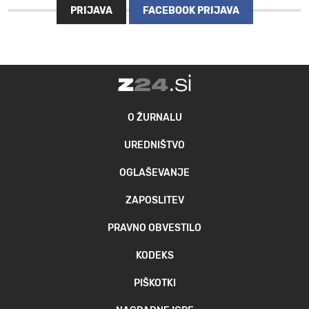
PRIJAVA
FACEBOOK PRIJAVA
MOJ SANJ
O ŽURNALU
UREDNIŠTVO
OGLAŠEVANJE
ZAPOSLITEV
PRAVNO OBVESTILO
KODEKS
PIŠKOTKI