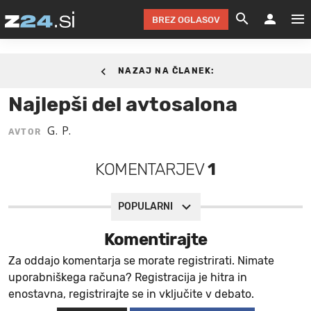
BREZ OGLASOV
GRADIMO &
OLIMPI
EKO 
INTE
T
SLOV
06. MAREC 2013.
NAZAJ NA ČLANEK:
KOMENTARJ
FILM & G
NEPRE
AVTO 
NO
FI
SV
Najlepši del avtosalona
ČRNA 
KOMB
VARČ
AKT
KO
BI
ŠP
G. P.
AVTOR
FESTIVAL ZA L
LEPOT
MOTO
NA 
NA
O
MAG
KOMENTARJEV
1
ODNOSI IN
ŽIVLJEN
IZ DR
KOLE
E-
ZDR
POGLEJ
HOROSKOP IN
PRAVNI
ŠOFER
ZIMSK
PRE
AV
POPULARNI
JOO
IN
POPO
POGLEJ
POGLEJ
POGLEJ
Komentirajte
SEM 
POD S
POGLEJ
Za oddajo komentarja se morate registrirati. Nimate
uporabniškega računa? Registracija je hitra in
TRAJN
POGLEJ
enostavna, registrirajte se in vključite v debato.
ŽURNAL P