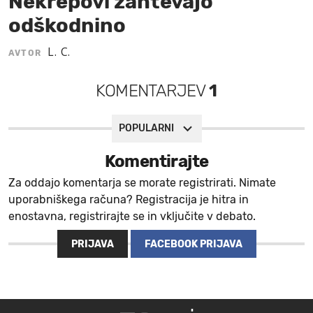
Nekrepovi zahtevajo
odškodnino
MOJ SANJ
L. C.
AVTOR
KOMENTARJEV
1
POPULARNI
Komentirajte
Za oddajo komentarja se morate registrirati. Nimate
uporabniškega računa? Registracija je hitra in
enostavna, registrirajte se in vključite v debato.
PRIJAVA
FACEBOOK PRIJAVA