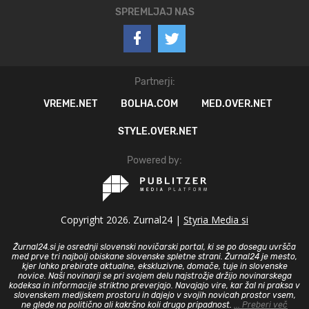
SPREMLJAJ NAS
Partnerji:
VREME.NET
BOLHA.COM
MED.OVER.NET
STYLE.OVER.NET
Powered by:
Copyright 2026. Zurnal24 |
Styria Media si
Žurnal24.si je osrednji slovenski novičarski portal, ki se po dosegu uvršča
med prve tri najbolj obiskane slovenske spletne strani. Žurnal24 je mesto,
kjer lahko prebirate aktualne, ekskluzivne, domače, tuje in slovenske
novice. Naši novinarji se pri svojem delu najstrožje držijo novinarskega
kodeksa in informacije striktno preverjajo. Navajajo vire, kar žal ni praksa v
slovenskem medijskem prostoru in dajejo v svojih novicah prostor vsem,
ne glede na politično ali kakršno koli drugo pripadnost.
... Preberi več