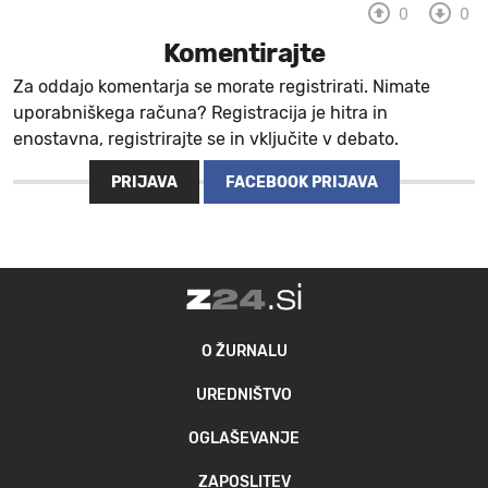
0
0
MOJ SANJ
Komentirajte
Za oddajo komentarja se morate registrirati. Nimate
uporabniškega računa? Registracija je hitra in
enostavna, registrirajte se in vključite v debato.
PRIJAVA
FACEBOOK PRIJAVA
O ŽURNALU
UREDNIŠTVO
OGLAŠEVANJE
ZAPOSLITEV