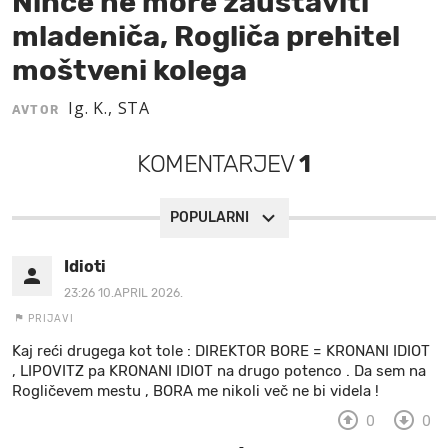
Nihče ne more zaustaviti
mladeniča, Rogliča prehitel
MOJ SANJ
moštveni kolega
Ig. K., STA
AVTOR
KOMENTARJEV
1
POPULARNI
Idioti
23:26 10.APRIL 2026.
PRIJAVI
Kaj reći drugega kot tole : DIREKTOR BORE = KRONANI IDIOT
, LIPOVITZ pa KRONANI IDIOT na drugo potenco . Da sem na
Rogličevem mestu , BORA me nikoli več ne bi videla !
0
0