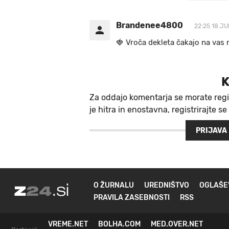
Brandenee4800
22:25 18.JU
🍓 V r o č a d e k l e t a ča k a jo na va s n
K
Za oddajo komentarja se morate regi
je hitra in enostavna, registrirajte se
PRIJAVA
O ŽURNALU
UREDNIŠTVO
OGLAŠE
PRAVILA ZASEBNOSTI
RSS
VREME.NET
BOLHA.COM
MED.OVER.NET