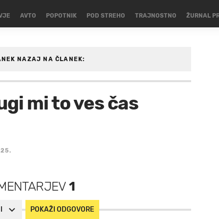
VJE
AVTO
POPOTNIK
POD STREHO
TRAJNOSTNO
ŽURNAL P
ANEK
NAZAJ NA ČLANEK:
SKI-SPORTI
ugi mi to ves čas
25.
MENTARJEV
1
I
POKAŽI ODGOVORE