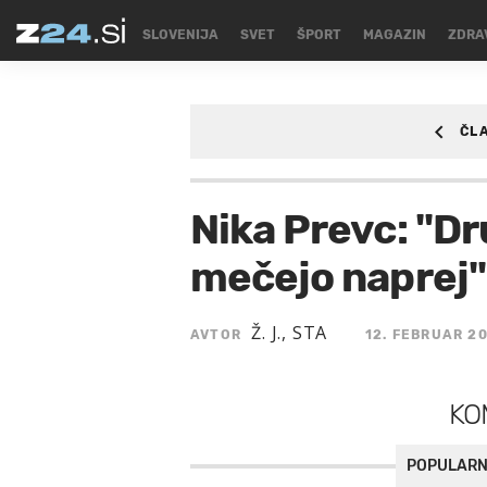
SLOVENIJA
SVET
ŠPORT
MAGAZIN
ZDRA
ČL
ŠPORT
/SPORT/ZIM
Nika Prevc: "Dr
mečejo naprej"
Ž. J., STA
AVTOR
12. FEBRUAR 20
KO
POPULARN