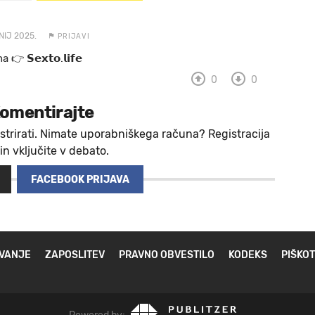
NIJ 2025.
PRIJAVI
 a 👉 𝗦𝗲𝘅𝘁𝗼.𝗹𝗶𝗳𝗲
0
0
omentirajte
strirati. Nimate uporabniškega računa? Registracija
 in vključite v debato.
FACEBOOK PRIJAVA
VANJE
ZAPOSLITEV
PRAVNO OBVESTILO
KODEKS
PIŠKOT