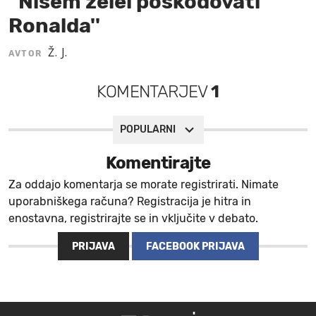
''Nisem želel poškodovati
Ronalda''
MOJ SANJ
Ž. J.
AVTOR
KOMENTARJEV
1
POPULARNI
Komentirajte
Za oddajo komentarja se morate registrirati. Nimate
uporabniškega računa? Registracija je hitra in
enostavna, registrirajte se in vključite v debato.
PRIJAVA
FACEBOOK PRIJAVA