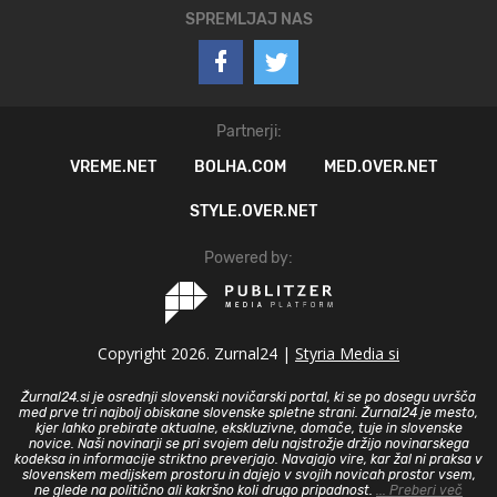
SPREMLJAJ NAS
Partnerji:
VREME.NET
BOLHA.COM
MED.OVER.NET
STYLE.OVER.NET
Powered by:
Copyright 2026. Zurnal24 |
Styria Media si
Žurnal24.si je osrednji slovenski novičarski portal, ki se po dosegu uvršča
med prve tri najbolj obiskane slovenske spletne strani. Žurnal24 je mesto,
kjer lahko prebirate aktualne, ekskluzivne, domače, tuje in slovenske
novice. Naši novinarji se pri svojem delu najstrožje držijo novinarskega
kodeksa in informacije striktno preverjajo. Navajajo vire, kar žal ni praksa v
slovenskem medijskem prostoru in dajejo v svojih novicah prostor vsem,
ne glede na politično ali kakršno koli drugo pripadnost.
... Preberi več