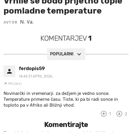
Vrnile se bodo prijetno tople
pomladne temperature
MOJ SANJ
N. Va.
AVTOR
KOMENTARJEV
1
POPULARNI
ferdopis59
14:44 21.APRIL 2026.
PRIJAVI
Novinarčki in vremenarji. za dežjem je vedno sonce.
Temperature primerne času. Tiste, ki pa bi radi sonce in
toploto pa v Afriko ali Bližnji vhod.
1
2
Komentirajte