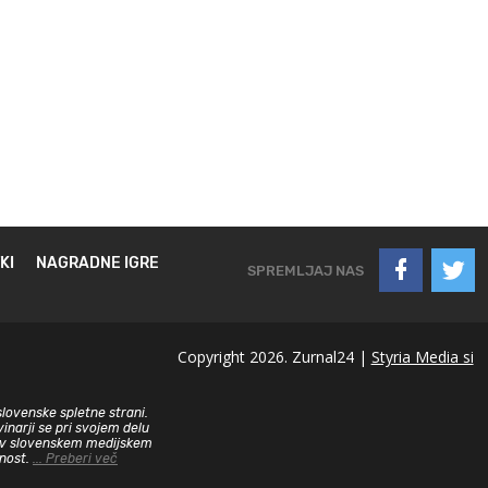
KI
NAGRADNE IGRE
SPREMLJAJ NAS
Copyright 2026. Zurnal24 |
Styria Media si
slovenske spletne strani.
inarji se pri svojem delu
sa v slovenskem medijskem
dnost.
... Preberi več