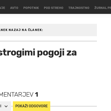
VJE
AVTO
POPOTNIK
POD STREHO
TRAJNOSTNO
ŽURNAL P
ANEK
NAZAJ NA ČLANEK:
strogimi pogoji za
MENTARJEV
1
I
POKAŽI ODGOVORE