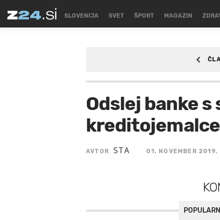
SLOVENIJA
SVET
ŠPORT
MAGAZIN
ZDRA
ČL
SLOVENIJA
Odslej banke s 
kreditojemalce
STA
AVTOR
01. NOVEMBER 2019.
KO
POPULARN