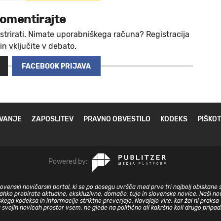
omentirajte
strirati. Nimate uporabniškega računa? Registracija
 in vključite v debato.
FACEBOOK PRIJAVA
VANJE
ZAPOSLITEV
PRAVNO OBVESTILO
KODEKS
PIŠKOT
Powered by:
slovenski novičarski portal, ki se po dosegu uvršča med prve tri najbolj obiskane 
lahko prebirate aktualne, ekskluzivne, domače, tuje in slovenske novice. Naši nov
skega kodeksa in informacije striktno preverjajo. Navajajo vire, kar žal ni prak
v svojih novicah prostor vsem, ne glede na politično ali kakršno koli drugo pripa