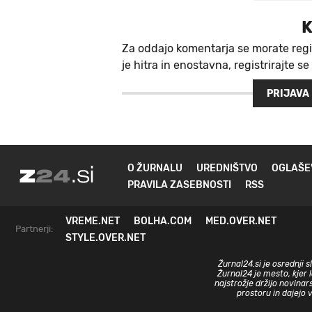
K
Za oddajo komentarja se morate regi
je hitra in enostavna, registrirajte se
PRIJAVA
O ŽURNALU
UREDNIŠTVO
OGLAŠE
PRAVILA ZASEBNOSTI
RSS
VREME.NET
BOLHA.COM
MED.OVER.NET
Partnerji:
STYLE.OVER.NET
Žurnal24.si je osrednji 
Žurnal24 je mesto, kjer 
najstrožje držijo novinar
prostoru in dajejo 