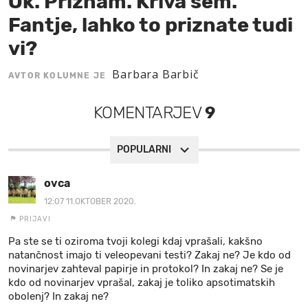
Ok. Priznam. Kriva sem.
Fantje, lahko to priznate tudi
MOJ SANJ
vi?
Barbara Barbič
AVTOR KOLUMNE JE
KOMENTARJEV
9
POPULARNI
ovca
12:07 11.OKTOBER 2020.
PRIJAVI
Pa ste se ti oziroma tvoji kolegi kdaj vprašali, kakšno
natančnost imajo ti veleopevani testi? Zakaj ne? Je kdo od
novinarjev zahteval papirje in protokol? In zakaj ne? Se je
kdo od novinarjev vprašal, zakaj je toliko apsotimatskih
obolenj? In zakaj ne?