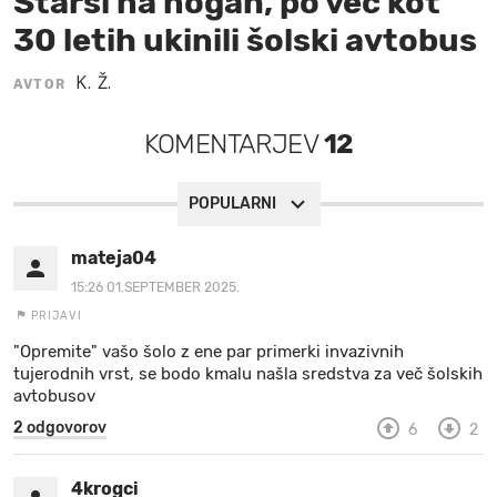
Starši na nogah, po več kot
30 letih ukinili šolski avtobus
MOJ SANJ
K. Ž.
AVTOR
KOMENTARJEV
12
POPULARNI
mateja04
15:26 01.SEPTEMBER 2025.
PRIJAVI
"Opremite" vašo šolo z ene par primerki invazivnih
tujerodnih vrst, se bodo kmalu našla sredstva za več šolskih
avtobusov
2 odgovorov
6
2
4krogci