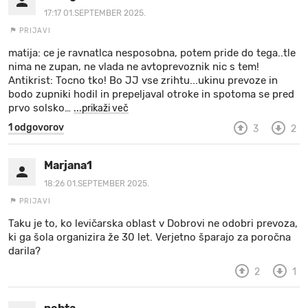
17:17 01.SEPTEMBER 2025.
PRIJAVI
matija: ce je ravnatlca nesposobna, potem pride do tega..tle
nima ne zupan, ne vlada ne avtoprevoznik nic s tem!
Antikrist: Tocno tko! Bo JJ vse zrihtu...ukinu prevoze in
bodo zupniki hodil in prepeljaval otroke in spotoma se pred
prvo solsko
…
...prikaži več
1 odgovorov
3
2
Marjana1
18:26 01.SEPTEMBER 2025.
PRIJAVI
Taku je to, ko levičarska oblast v Dobrovi ne odobri prevoza,
ki ga šola organizira že 30 let. Verjetno šparajo za poročna
darila?
2
1