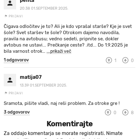
pehta
20:38 01.SEPTEMBER 2025.
PRIJAVI
Čigava odločitev je to? Ali je kdo vprašal starše? Kje je svet
šole? Svet staršev te šole? Otrokom dajemo navodila,
pravila na avtobusu; vedno sedeti, pripnite se, dokler
avtobus ne ustavi... Prečkanje ceste? .itd... Do 1.9.2025 je
bila varnost otrok
…
...prikaži več
1 odgovorov
1
0
matija07
13:39 01.SEPTEMBER 2025.
PRIJAVI
Sramota, pišite vladi, naj reši problem. Za otroke gre !
3 odgovorov
0
8
Komentirajte
Za oddajo komentarja se morate registrirati. Nimate