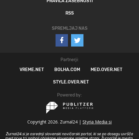
PRAVILA ZASEBNOSTI
RSS
SPREMLJAJ NAS
Partnerji:
VREME.NET
BOLHA.COM
MED.OVER.NET
STYLE.OVER.NET
Powered by:
Copyright 2026. Zurnal24 |
Styria Media si
Žurnal24.si je osrednji slovenski novičarski portal, ki se po dosegu uvršča
med prve tri najbolj obiskane slovenske spletne strani. Žurnal24 je mesto,