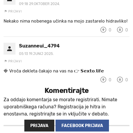
09:18 29.OKTOBER 2024.
PRIJAVI
Nekako nima nobenega učinka na mojo zastarelo hidravliko!
0
0
Suzanneui_4794
05:13 19.JUNIJ 2025.
PRIJAVI
🍓 V r o č a d e k l e t a ča k a jo na va s n a 👉 𝗦𝗲𝘅𝘁𝗼.𝗹𝗶𝗳𝗲
0
0
Komentirajte
Za oddajo komentarja se morate registrirati. Nimate
uporabniškega računa? Registracija je hitra in
enostavna, registrirajte se in vključite v debato.
PRIJAVA
FACEBOOK PRIJAVA