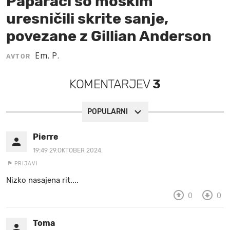
Paparaci so moškim
uresničili skrite sanje,
MOJ SANJ
povezane z Gillian Anderson
Em. P.
AVTOR
KOMENTARJEV
3
POPULARNI
Pierre
19:49 29.OKTOBER 2024.
PRIJAVI
Nizko nasajena rit....
0
0
Toma