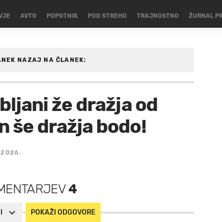
VJE
AVTO
POPOTNIK
POD STREHO
TRAJNOSTNO
ŽURNAL P
ANEK
NAZAJ NA ČLANEK:
bljani že dražja od
n še dražja bodo!
 2026.
MENTARJEV
4
I
POKAŽI ODGOVORE