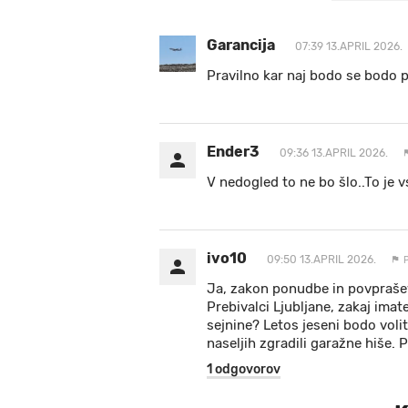
Garancija
07:39 13.APRIL 2026.
Pravilno kar naj bodo se bodo p
Ender3
09:36 13.APRIL 2026.
V nedogled to ne bo šlo..To je 
ivo10
09:50 13.APRIL 2026.
Ja, zakon ponudbe in povprašev
Prebivalci Ljubljane, zakaj ima
sejnine? Letos jeseni bodo volit
naseljih zgradili garažne hiše. 
1 odgovorov