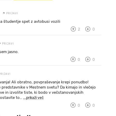
PRIJAVI
a študentje spet z avtobusi vozili
2
0
PRIJAVI
vsem jasno.
0
0
PRIJAVI
anja! Ali obratno, povpraševanje krepi ponudbo!
te predstavnike v Mestnem svetu? Da kimajo in vlečejo
ve in izvolite tiste, ki bodo v večstanovanjskih
Postavite to
…
...prikaži več
0
0