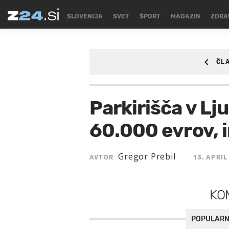
SLOVENIJA
SVET
ŠPORT
MAGAZIN
ZDRA
ČL
AVTO
Parkirišča v Lju
60.000 evrov, i
Gregor Prebil
AVTOR
13. APRIL
KO
POPULARN