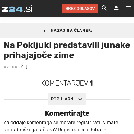
BREZ OGLASOV
GRADIMO &
OLIMPI
EKO 
INTE
T
SLOV
04. OKTOBER 2017.
NAZAJ NA ČLANEK:
KOMENTARJ
FILM & G
NEPRE
AVTO 
NO
FI
SV
Na Pokljuki predstavili junake
ČRNA 
KOMB
VARČ
AKT
KO
BI
ŠP
prihajajoče zime
FESTIVAL ZA L
LEPOT
MOTO
NA 
NA
O
MAG
Ž. J.
AVTOR
ODNOSI IN
ŽIVLJEN
IZ DR
KOLE
E-
ZDR
POGLEJ
KOMENTARJEV
1
HOROSKOP IN
PRAVNI
ŠOFER
ZIMSK
PRE
AV
JOO
IN
POPO
POGLEJ
POGLEJ
POGLEJ
POPULARNI
SEM 
POD S
POGLEJ
Komentirajte
TRAJN
POGLEJ
Za oddajo komentarja se morate registrirati. Nimate
uporabniškega računa? Registracija je hitra in
ŽURNAL P