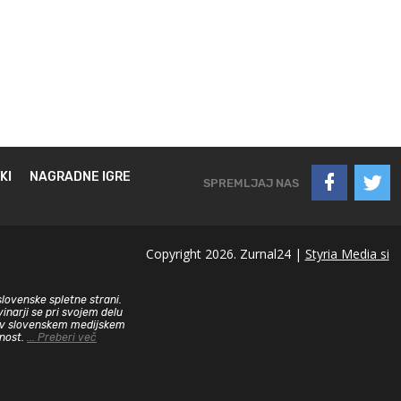
KI
NAGRADNE IGRE
SPREMLJAJ NAS
Copyright 2026. Zurnal24 |
Styria Media si
slovenske spletne strani.
inarji se pri svojem delu
sa v slovenskem medijskem
dnost.
... Preberi več