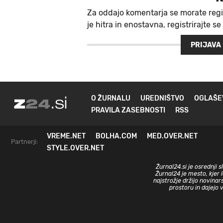
Za oddajo komentarja se morate regi
je hitra in enostavna, registrirajte se
PRIJAVA
O ŽURNALU
UREDNIŠTVO
OGLAŠE
PRAVILA ZASEBNOSTI
RSS
VREME.NET
BOLHA.COM
MED.OVER.NET
Partnerji:
STYLE.OVER.NET
Žurnal24.si je osrednji 
Žurnal24 je mesto, kjer 
najstrožje držijo novinar
prostoru in dajejo 