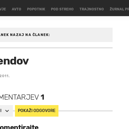
VJE
AVTO
POPOTNIK
POD STREHO
TRAJNOSTNO
ŽURNAL P
ANEK
NAZAJ NA ČLANEK:
N/LEPOTA-TELO
rendov
2011.
MENTARJEV
1
I
POKAŽI ODGOVORE
omentirajte