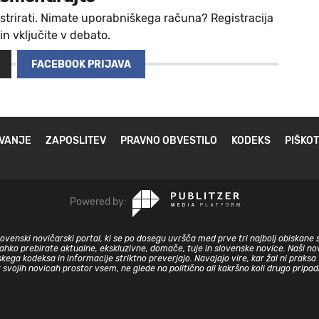
strirati. Nimate uporabniškega računa? Registracija
 in vključite v debato.
FACEBOOK PRIJAVA
VANJE
ZAPOSLITEV
PRAVNO OBVESTILO
KODEKS
PIŠKOT
Powered by:
slovenski novičarski portal, ki se po dosegu uvršča med prve tri najbolj obiskane 
lahko prebirate aktualne, ekskluzivne, domače, tuje in slovenske novice. Naši nov
skega kodeksa in informacije striktno preverjajo. Navajajo vire, kar žal ni prak
v svojih novicah prostor vsem, ne glede na politično ali kakršno koli drugo pripa