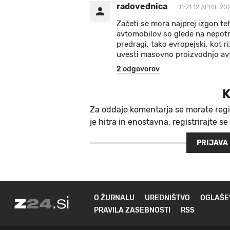
radovednica
11:21 12.APRIL 20
Začeti se mora najprej izgon te
avtomobilov so glede na nepot
predragi, tako evropejski, kot ri
uvesti masovno proizvodnjo avt
2 odgovorov
K
Za oddajo komentarja se morate regi
je hitra in enostavna, registrirajte se
PRIJAVA
O ŽURNALU
UREDNIŠTVO
OGLAŠE
PRAVILA ZASEBNOSTI
RSS