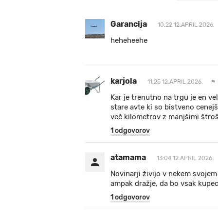
Garancija
10:22 12.APRIL 2026.
heheheehe
karjola
11:25 12.APRIL 2026.
Kar je trenutno na trgu je en ve
stare avte ki so bistveno cenejš
več kilometrov z manjšimi štroš
1 odgovorov
atamama
13:04 12.APRIL 2026.
Novinarji živijo v nekem svojem
ampak dražje, da bo vsak kupec a
1 odgovorov