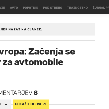
VJE
AVTO
POPOTNIK
POD STREHO
TRAJNOSTNO
ŽURNAL P
ANEK
NAZAJ NA ČLANEK:
Evropa: Začenja se
 za avtomobile
MENTARJEV
8
I
POKAŽI ODGOVORE