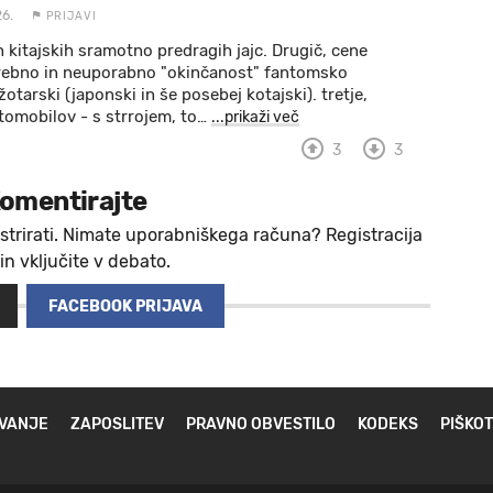
26.
PRIJAVI
h kitajskih sramotno predragih jajc. Drugič, cene
rebno in neuporabno "okinčanost" fantomsko
žotarski (japonski in še posebej kotajski). tretje,
omobilov - s strrojem, to
…
...prikaži več
3
3
omentirajte
strirati. Nimate uporabniškega računa? Registracija
 in vključite v debato.
FACEBOOK PRIJAVA
VANJE
ZAPOSLITEV
PRAVNO OBVESTILO
KODEKS
PIŠKOT