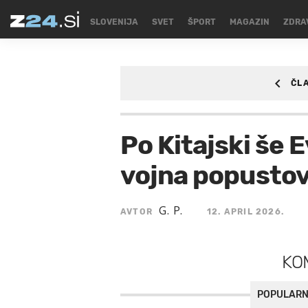
SLOVENIJA
SVET
ŠPORT
MAGAZIN
ZDRA
ČL
AVTO
Po Kitajski še 
vojna popustov
G. P.
AVTOR
12. APRIL 2026.
KO
POPULARN