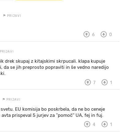
PRIJAVI
6
0
PRIJAVI
lik drek skupaj z kitajskimi skrpucali. klapa kupuje
i, da se jih preprosto popraviti in še vedno naredijo
ki.
7
1
PRIJAVI
 svetu. EU komisija bo poskrbela, da ne bo ceneje
vta prispeval 5 jurjev za ''pomoč'' UA, fej in fuj.
4
1