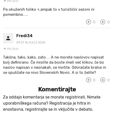
PRIJAVI
Pa okuženih toliko +,ampak to v turistični sezoni ni
pomembno.....
0
0
Fredi34
09:21 14.JULIJ 2020.
PRIJAVI
Takšna, tako, kako, zato ... A ne morete naslovov napisat
bolj definirano. Če mislite da boste imeli več klikov, če bo
naslov napisan v neznakah, se motite. Odvračate bralce in
se spuščate na nivo Slovenskih Novic. A si to želite?
0
0
Komentirajte
Za oddajo komentarja se morate registrirati. Nimate
uporabniškega računa? Registracija je hitra in
enostavna, registrirajte se in vključite v debato.