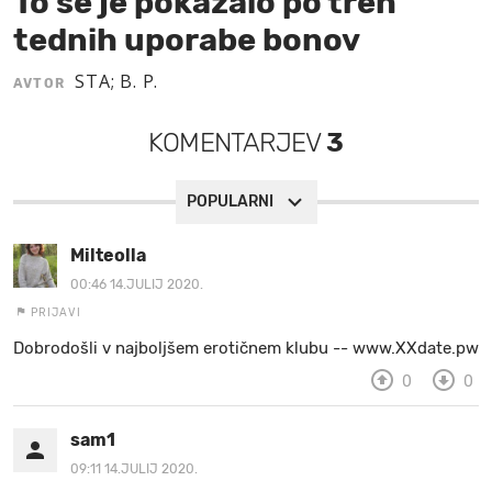
To se je pokazalo po treh
tednih uporabe bonov
MOJ SANJ
STA; B. P.
AVTOR
KOMENTARJEV
3
POPULARNI
Milteolla
00:46 14.JULIJ 2020.
PRIJAVI
Dobrodošli v najboljšem erotičnem klubu -- www.XXdate.pw
0
0
sam1
09:11 14.JULIJ 2020.