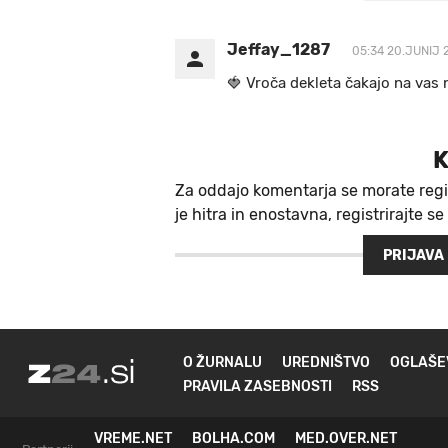
Jeffay_1287
05:34 20.JUNIJ 
🍓 V r o č a d e k l e t a ča k a jo na va s n
K
Za oddajo komentarja se morate regi
je hitra in enostavna, registrirajte se
PRIJAVA
O ŽURNALU
UREDNIŠTVO
OGLAŠE
PRAVILA ZASEBNOSTI
RSS
VREME.NET
BOLHA.COM
MED.OVER.NET