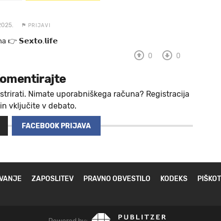
2025.
PRIJAVI
 a 👉 𝗦𝗲𝘅𝘁𝗼.𝗹𝗶𝗳𝗲
0
0
omentirajte
strirati. Nimate uporabniškega računa? Registracija
 in vključite v debato.
FACEBOOK PRIJAVA
VANJE
ZAPOSLITEV
PRAVNO OBVESTILO
KODEKS
PIŠKOT