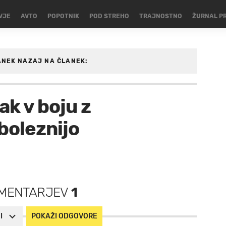
VJE
AVTO
POPOTNIK
POD STREHO
TRAJNOSTNO
ŽURNAL P
ANEK
NAZAJ NA ČLANEK:
k v boju z
boleznijo
MENTARJEV
1
I
POKAŽI ODGOVORE