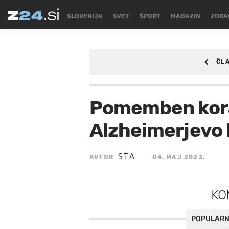
SLOVENIJA
SVET
ŠPORT
MAGAZIN
ZDRA
ČL
ZDRAVJE
Pomemben kora
Alzheimerjevo 
STA
AVTOR
04. MAJ 2023.
KO
POPULARN