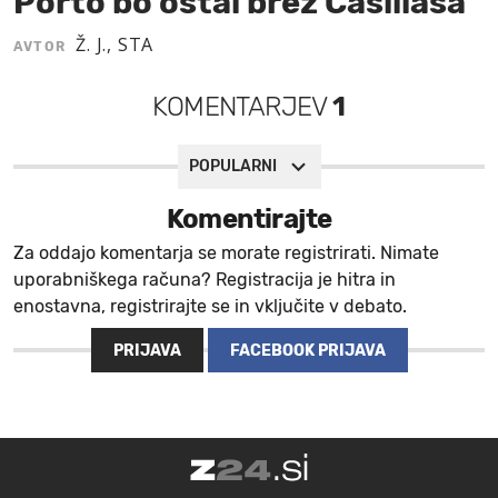
Porto bo ostal brez Casillasa
MOJ SANJ
Ž. J., STA
AVTOR
KOMENTARJEV
1
POPULARNI
Komentirajte
Za oddajo komentarja se morate registrirati. Nimate
uporabniškega računa? Registracija je hitra in
enostavna, registrirajte se in vključite v debato.
PRIJAVA
FACEBOOK PRIJAVA