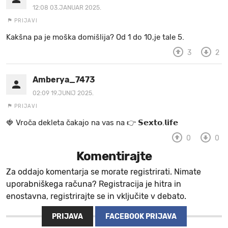
12:08 03.JANUAR 2025.
PRIJAVI
Kakšna pa je moška domišlija? Od 1 do 10,je tale 5.
3
2
Amberya_7473
02:09 19.JUNIJ 2025.
PRIJAVI
🍓 V r o č a d e k l e t a ča k a jo na va s n a 👉 𝗦𝗲𝘅𝘁𝗼.𝗹𝗶𝗳𝗲
0
0
Komentirajte
Za oddajo komentarja se morate registrirati. Nimate
uporabniškega računa? Registracija je hitra in
enostavna, registrirajte se in vključite v debato.
PRIJAVA
FACEBOOK PRIJAVA