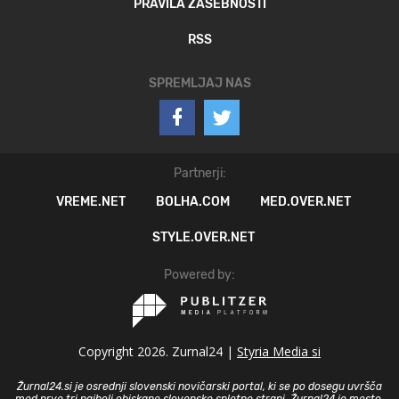
PRAVILA ZASEBNOSTI
RSS
SPREMLJAJ NAS
Partnerji:
VREME.NET
BOLHA.COM
MED.OVER.NET
STYLE.OVER.NET
Powered by:
Copyright 2026. Zurnal24 |
Styria Media si
Žurnal24.si je osrednji slovenski novičarski portal, ki se po dosegu uvršča