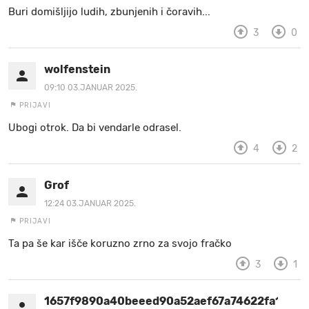
Buri domišljijo ludih, zbunjenih i čoravih...
MOJ SANJ
3
0
wolfenstein
09:10 03.JANUAR 2025.
PRIJAVI
Ubogi otrok. Da bi vendarle odrasel.
4
2
Grof
12:24 03.JANUAR 2025.
PRIJAVI
Ta pa še kar išče koruzno zrno za svojo fračko
3
1
1657f9890a40beeed90a52aef67a74622fa1b1ee