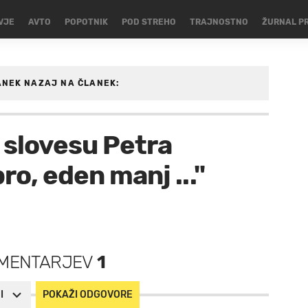
VJE
AVTO
POPOTNIK
POD STREHO
TRAJNOSTNO
ŽURNAL P
ANEK
NAZAJ NA ČLANEK:
SKI-SPORTI
o slovesu Petra
ro, eden manj ..."
MENTARJEV
1
I
POKAŽI ODGOVORE