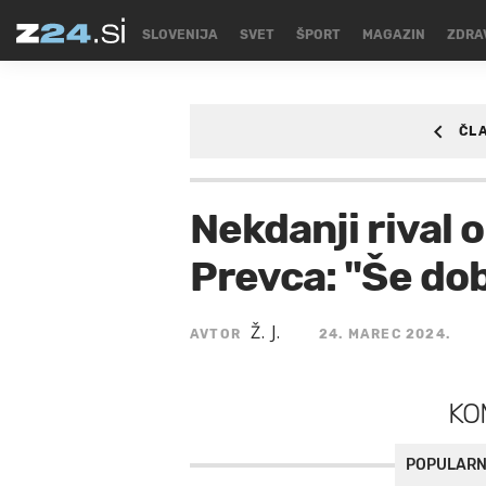
SLOVENIJA
SVET
ŠPORT
MAGAZIN
ZDRA
ČL
ŠPORT
/SPORT/ZIM
Nekdanji rival 
Prevca: "Še dob
Ž. J.
AVTOR
24. MAREC 2024.
KO
POPULARN