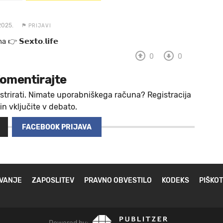
2025.
PRIJAVI
 a 👉 𝗦𝗲𝘅𝘁𝗼.𝗹𝗶𝗳𝗲
0
0
omentirajte
strirati. Nimate uporabniškega računa? Registracija
 in vključite v debato.
FACEBOOK PRIJAVA
VANJE
ZAPOSLITEV
PRAVNO OBVESTILO
KODEKS
PIŠKOT