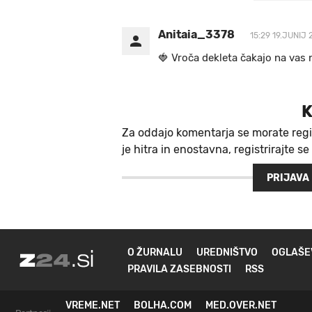
Anitaia_3378
15:29 19.JUNIJ 
🍓 V r o č a d e k l e t a ča k a jo na va s n
K
Za oddajo komentarja se morate regi
je hitra in enostavna, registrirajte se
PRIJAVA
O ŽURNALU
UREDNIŠTVO
OGLAŠE
PRAVILA ZASEBNOSTI
RSS
VREME.NET
BOLHA.COM
MED.OVER.NET