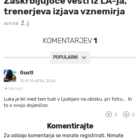
Zaskrbljujoče vesti iz LA-ja,
trenerjeva izjava vznemirja
MOJ SANJ
Ž. J.
AVTOR
KOMENTARJEV
1
POPULARNI
Gustl
10:47 15.APRIL 2026.
PRIJAVI
Luka je bil med tem tudi v Ljubljani na obisku, pri fotru... In
to s svojo dojenčico.
0
0
Komentirajte
Za oddajo komentarja se morate registrirati. Nimate