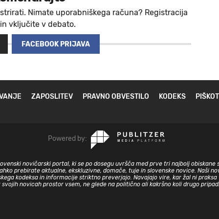
strirati. Nimate uporabniškega računa? Registracija
 in vključite v debato.
FACEBOOK PRIJAVA
VANJE
ZAPOSLITEV
PRAVNO OBVESTILO
KODEKS
PIŠKOT
Powered by:
slovenski novičarski portal, ki se po dosegu uvršča med prve tri najbolj obiskane 
lahko prebirate aktualne, ekskluzivne, domače, tuje in slovenske novice. Naši nov
skega kodeksa in informacije striktno preverjajo. Navajajo vire, kar žal ni prak
v svojih novicah prostor vsem, ne glede na politično ali kakršno koli drugo pripa