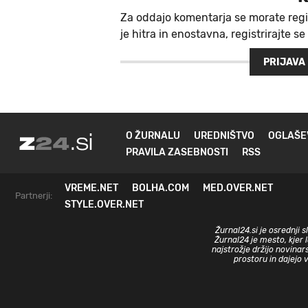
Za oddajo komentarja se morate regi
je hitra in enostavna, registrirajte se
PRIJAVA
O ŽURNALU
UREDNIŠTVO
OGLAŠE
PRAVILA ZASEBNOSTI
RSS
VREME.NET
BOLHA.COM
MED.OVER.NET
Partnerji:
STYLE.OVER.NET
Žurnal24.si je osrednji 
Žurnal24 je mesto, kjer 
najstrožje držijo novinar
prostoru in dajejo 