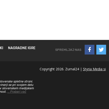
KI
NAGRADNE IGRE
SPREMLJAJ NAS
Copyright 2026. Zurnal24 |
Styria Media si
slovenske spletne strani.
inarji se pri svojem delu
sa v slovenskem medijskem
dnost.
... Preberi več