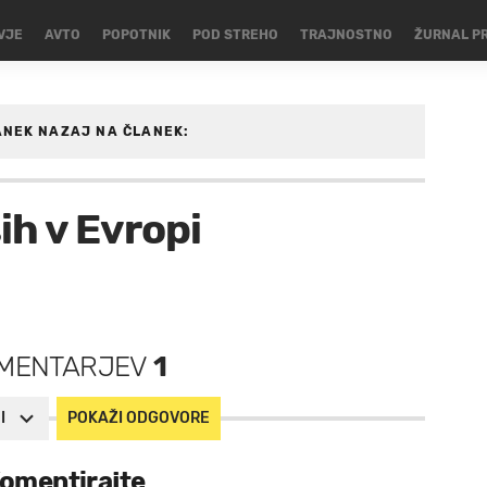
VJE
AVTO
POPOTNIK
POD STREHO
TRAJNOSTNO
ŽURNAL P
ANEK
NAZAJ NA ČLANEK:
ih v Evropi
.
MENTARJEV
1
I
POKAŽI ODGOVORE
omentirajte