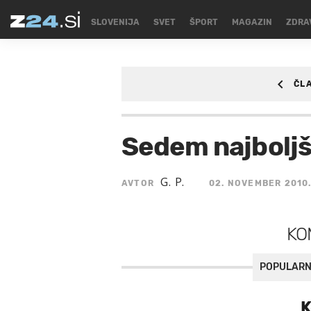
SLOVENIJA
SVET
ŠPORT
MAGAZIN
ZDRA
ČL
AVTO
Sedem najboljš
G. P.
AVTOR
02. NOVEMBER 2010
KO
POPULARN
K