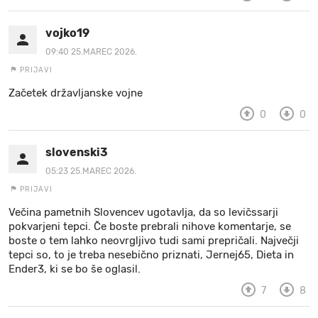
vojko19
09:40 25.MAREC 2026.
PRIJAVI
Začetek državljanske vojne
0
0
slovenski3
05:23 25.MAREC 2026.
PRIJAVI
Večina pametnih Slovencev ugotavlja, da so levičssarji
pokvarjeni tepci. Če boste prebrali nihove komentarje, se
boste o tem lahko neovrgljivo tudi sami prepričali. Največji
tepci so, to je treba nesebično priznati, Jernej65, Dieta in
Ender3, ki se bo še oglasil.
7
8