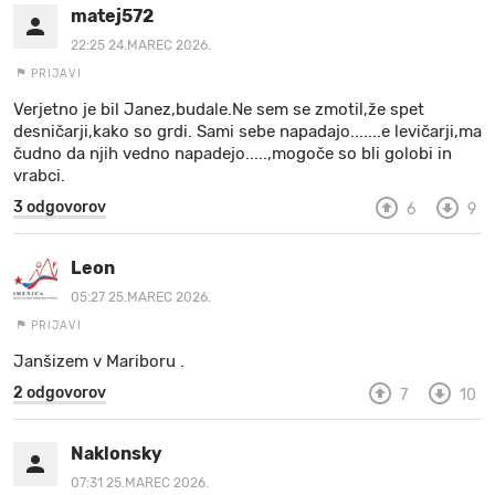
matej572
22:25 24.MAREC 2026.
PRIJAVI
Verjetno je bil Janez,budale.Ne sem se zmotil,že spet
desničarji,kako so grdi. Sami sebe napadajo.......e levičarji,ma
čudno da njih vedno napadejo.....,mogoče so bli golobi in
vrabci.
3 odgovorov
6
9
Leon
05:27 25.MAREC 2026.
PRIJAVI
Janšizem v Mariboru .
2 odgovorov
7
10
Naklonsky
07:31 25.MAREC 2026.