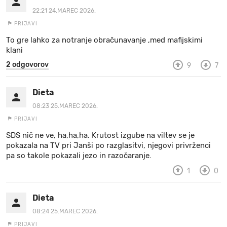
22:21 24.MAREC 2026.
PRIJAVI
To gre lahko za notranje obračunavanje ,med mafijskimi
klani
2 odgovorov
9
7
Dieta
08:23 25.MAREC 2026.
PRIJAVI
SDS nič ne ve, ha,ha,ha. Krutost izgube na viltev se je
pokazala na TV pri Janši po razglasitvi, njegovi privrženci
pa so takole pokazali jezo in razočaranje.
1
0
Dieta
08:24 25.MAREC 2026.
PRIJAVI