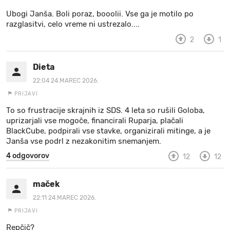
Ubogi Janša. Boli poraz, booolii. Vse ga je motilo po
razglasitvi, celo vreme ni ustrezalo....
2
1
Dieta
22:04 24.MAREC 2026.
PRIJAVI
To so frustracije skrajnih iz SDS. 4 leta so rušili Goloba,
uprizarjali vse mogoče, financirali Ruparja, plačali
BlackCube, podpirali vse stavke, organizirali mitinge, a je
Janša vse podrl z nezakonitim snemanjem.
4 odgovorov
12
12
maček
22:11 24.MAREC 2026.
PRIJAVI
Repčič?