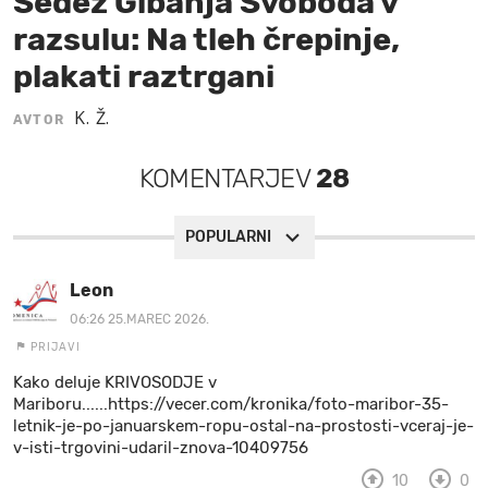
Sedež Gibanja Svoboda v
razsulu: Na tleh črepinje,
MOJ SANJ
plakati raztrgani
K. Ž.
AVTOR
KOMENTARJEV
28
POPULARNI
Leon
06:26 25.MAREC 2026.
PRIJAVI
Kako deluje KRIVOSODJE v
Mariboru......https://vecer.com/kronika/foto-maribor-35-
letnik-je-po-januarskem-ropu-ostal-na-prostosti-vceraj-je-
v-isti-trgovini-udaril-znova-10409756
10
0