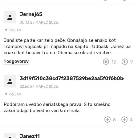
Jernej65
00:13 25.MAREC 2026.
PRIJAVI
Janšiste pa že kar zelo peče. Obnašajo se enako kot
Trampovi vojščaki pri napadu na Kapitol. Udbaški Janez pa
enako kot bebavi Tramp. Obema so ukradli volitve.
1 odgovorov
12
9
3d19f510c38cd7f2387529be2aa5f0f6b0be30a
22:56 24.MAREC 2026.
PRIJAVI
Podpiram uvedbo šeriatskega prava. S to smešno
zakonodajo bo vedno več kriminala.
6
4
Janez11