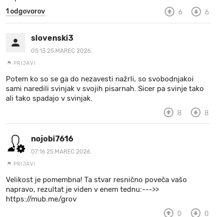
1 odgovorov
6
6
slovenski3
05:13 25.MAREC 2026.
PRIJAVI
Potem ko so se ga do nezavesti nažrli, so svobodnjakoi
sami naredili svinjak v svojih pisarnah. Sicer pa svinje tako
ali tako spadajo v svinjak.
8
8
nojobi7616
07:16 25.MAREC 2026.
PRIJAVI
Velikost je pomembna! Ta stvar resnično poveča vašo
napravo, rezultat je viden v enem tednu:--->>
https://mub.me/grov
0
0