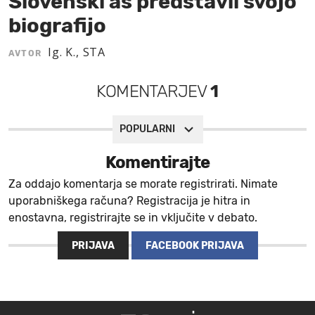
Slovenski as predstavil svojo
biografijo
MOJ SANJ
Ig. K., STA
AVTOR
KOMENTARJEV
1
POPULARNI
Komentirajte
Za oddajo komentarja se morate registrirati. Nimate
uporabniškega računa? Registracija je hitra in
enostavna, registrirajte se in vključite v debato.
PRIJAVA
FACEBOOK PRIJAVA