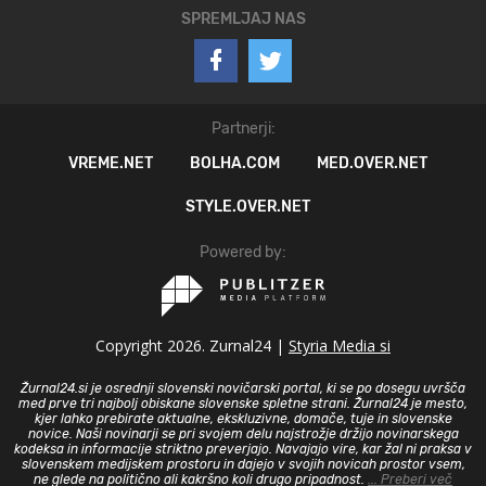
SPREMLJAJ NAS
Partnerji:
VREME.NET
BOLHA.COM
MED.OVER.NET
STYLE.OVER.NET
Powered by:
Copyright 2026. Zurnal24 |
Styria Media si
Žurnal24.si je osrednji slovenski novičarski portal, ki se po dosegu uvršča
med prve tri najbolj obiskane slovenske spletne strani. Žurnal24 je mesto,
kjer lahko prebirate aktualne, ekskluzivne, domače, tuje in slovenske
novice. Naši novinarji se pri svojem delu najstrožje držijo novinarskega
kodeksa in informacije striktno preverjajo. Navajajo vire, kar žal ni praksa v
slovenskem medijskem prostoru in dajejo v svojih novicah prostor vsem,
ne glede na politično ali kakršno koli drugo pripadnost.
... Preberi več